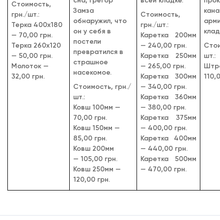
сна, Грегор
всей кладке.
про
Cтоимость,
Замза
ка
грн./шт.:
Cтоимость,
обнаружил, что
арм
Терка 400х180
грн./шт.:
он у себя в
клад
— 70,00 грн.
Каретка 200мм
постели
Терка 260х120
— 240,00 грн.
Cтои
превратился в
— 50,00 грн.
Каретка 250мм
шт.:
страшное
Молоток —
— 265,00 грн.
Шт
насекомое.
32,00 грн.
Каретка 300мм
110
,
Cтоимость, грн./
— 340,00 грн.
шт.:
Каретка 360мм
Ковш 100мм —
— 380,00 грн.
70,00 грн.
Каретка 375мм
Ковш 150мм —
— 400,00 грн.
85,00 грн.
Каретка 400мм
Ковш 200мм
— 440,00 грн.
— 105,00 грн.
Каретка 500мм
Ковш 250мм —
— 470,00 грн.
120,00 грн.