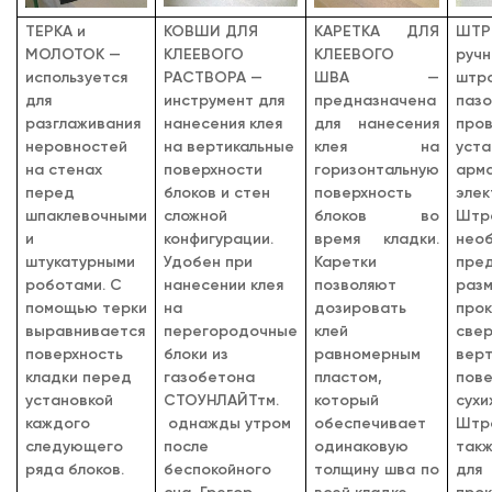
ТЕРКА и
КОВШИ ДЛЯ
КАРЕТКА ДЛЯ
ШТР
МОЛОТОК —
КЛЕЕВОГО
КЛЕЕВОГО
ручн
используется
РАСТВОРА
—
ШВА
—
штр
для
инструмент для
предназначена
па
разглаживания
нанесения клея
для нанесения
про
неровностей
на вертикальные
клея на
уста
на стенах
поверхности
горизонтальную
арм
перед
блоков и стен
поверхность
элек
шпаклевочными
сложной
блоков во
Штр
и
конфигурации.
время кладки.
нео
штукатурными
Удобен при
Каретки
пре
роботами. С
нанесении клея
позволяют
раз
помощью терки
на
дозировать
про
выравнивается
перегородочные
клей
све
поверхность
блоки из
равномерным
верт
кладки перед
газобетона
пластом,
пове
установкой
СТОУНЛАЙТтм.
который
су
каждого
однажды утром
обеспечивает
Штр
следующего
после
одинаковую
так
ряда блоков.
беспокойного
толщину шва по
для